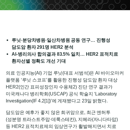
루닛·분당차병원·일산차병원 공동 연구… 진행성
담도암 환자 291명 HER2 분석
AI-병리의사 합의결과 83.5% 일치… HER2 표적치료
환자선별 정확도 개선 기대
의료 인공지능(AI) 기업 루닛(대표 서범석)은 AI 바이오마커
플랫폼 ‘루닛 스코프’를 활용한 진행성 담도암 환자 대상
HER2(인간 표피성장인자 수용체2) 진단 연구 결과가
미국캐나다 병리학회(USCAP) 공식 학술지 ‘Laboratory
Investigation(IF 4.2
[1])’에 게재됐다고 23일 밝혔다.
담도암은 예후가 좋지 않은 희귀암으로, 최근 엔허투
(성분명 트라스트주맙·데룩스테칸), 지헤라(자니다타맙)
등 HER2 표적치료제의 임상연구가 활발해지면서 치료