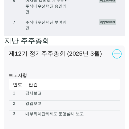
6
​​이사회 결의로 기 부여한
Approved
주식매수선택권 승인​의
건
7
​​주식매수선택권 부여의
Approved
건​
지난 주주총회
제12기 정기주주총회 (2025년 3월)
보고사항
번호
안건
1
감사보고
2
영업보고
3
내부회계관리제도 운영실태 보고