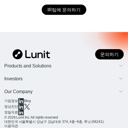
IR팀에 문의하기
문의하기
Products and Solutions
AI 영상진단
Investors
AI 종양 조직 정밀분석
개요
Our Company
IR 및 재무 정보
기업정보
Blog
회사 소개
영상진단
정밀의료
테크놀로지
© 2026 Lunit Inc. All rights reserved
대한민국 서울특별시 강남구 강남대로 374, 4층~9층, 루닛 (06241)
팀 문화
이용약관