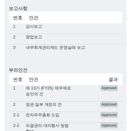
보고사항
번호
안건
1
감사보고
2
영업보고
3
내부회계관리제도 운영실태 보고
부의안건
번호
안건
결과
1
​​제 13기 (FY25) 재무제표
Approved
승인의 건​
2
정관 일부 개정의 건
Approved
2-1
전자주주총회 도입
Approved
2-2
의결권의 대리행사 방법
Approved