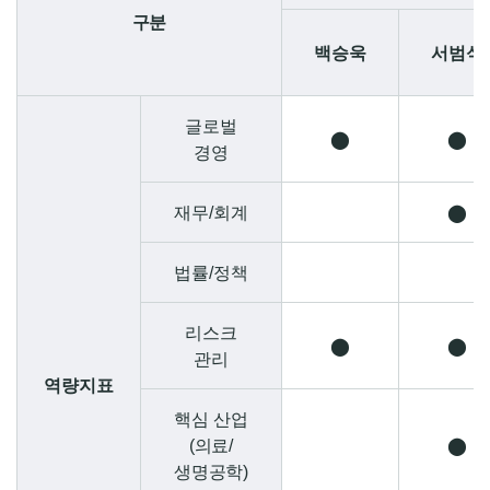
구분
백승욱
서범석
글로벌
⬤
⬤
경영
재무/회계
⬤
법률/정책
리스크
⬤
⬤
관리
역량지표
핵심 산업
(의료/
⬤
생명공학)