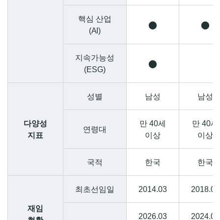
핵심 산업
⬤
⬤
(AI)
지속가능성
⬤
(ESG)
성별
남성
남성
다양성
만 40세
만 40세
연령대
지표
이상
이상
국적
한국
한국
최초선임일
2014.03
2018.06
재임
2026.03
2024.03